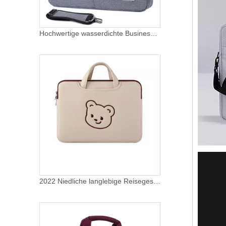
Hochwertige wasserdichte Business Messenger Aktentasche Computerhülle Laptoptaschen für Herren Büro
2022 Niedliche langlebige Reisegeschäft verwenden benutzerdefinierte Umhängetasche Computertasche Laptophülle mit Taschen