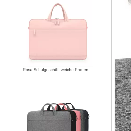
Rosa Schulgeschäft weiche Frauen Mädchen Damen Tragetasche Messenger Bag Computertasche Taschen Laptophülle für unterwegs