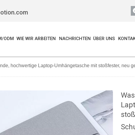
motion.com
M/ODM
WIE WIR ARBEITEN
NACHRICHTEN
ÜBER UNS
KONTAK
de, hochwertige Laptop-Umhängetasche mit stoßfester, neu ges
Was
Lap
stoß
Sch