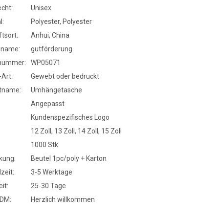
cht:
Unisex
l:
Polyester, Polyester
tsort:
Anhui, China
nname:
gutförderung
nummer:
WP05071
Art:
Gewebt oder bedruckt
tname:
Umhängetasche
Angepasst
Kundenspezifisches Logo
12 Zoll, 13 Zoll, 14 Zoll, 15 Zoll
1000 Stk
kung:
Beutel 1pc/poly + Karton
zeit:
3-5 Werktage
it:
25-30 Tage
DM:
Herzlich willkommen