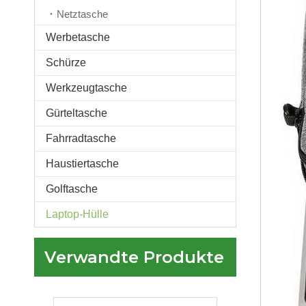
Netztasche
Werbetasche
Schürze
Meistverkaufte Business-Tasche, wasserdichte, schlanke Laptop-Tragetasche, leichte Laptop-Hülle, tragbare Laptop-Tasche
Werkzeugtasche
Gürteltasche
Fahrradtasche
Haustiertasche
Golftasche
Laptop-Hülle
Verwandte Produkte
Navy hochwertige benutzerdefinierte wasserdichte Computertasche Messenger Case Taschen Laptophülle mit Griff