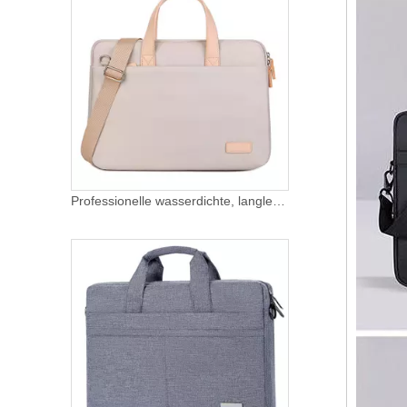
Professionelle wasserdichte, langlebige Notebook-Taschen, Computer-Kuriertasche, Laptop-Tasche, Laptop-Hülle