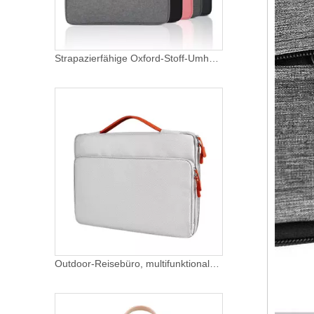
Strapazierfähige Oxford-Stoff-Umhängetasche für Computer, Messenger-Tasche, Laptop-Hülle mit Griff für Herren
Outdoor-Reisebüro, multifunktionale, wasserdichte Polyester-Umhängetasche, Computertaschen, Laptop-Hülle für Männer