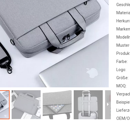
Geschle
Materia
Herkunf
Marke
Modell
Muster-
Produk
Farbe:
Logo:
Größe:
MOQ:
Verpac
Beispiel
Lieferze
OEM/O