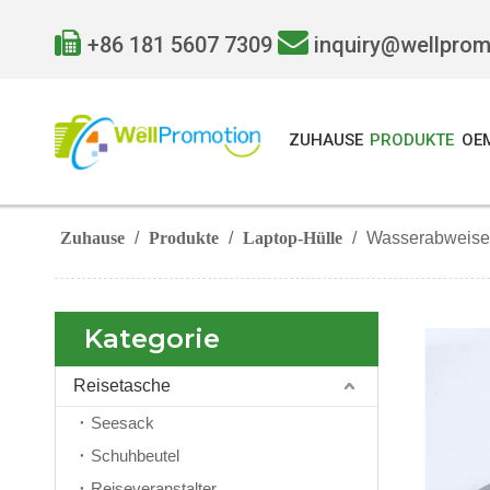


+86 181 5607 7309
inquiry@wellpro
ZUHAUSE
PRODUKTE
OE
Zuhause
/
Produkte
/
Laptop-Hülle
/
Wasserabweisen
Kategorie
Reisetasche
Seesack
Schuhbeutel
Reiseveranstalter