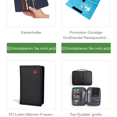
Kartenhalter
Promotion Günstige
Großhandel Reisepasshülle
Kartenhalter
Geldscheinklammer
Kontaktieren Sie mich jetzt
Kontaktieren Sie mich jetzt
Geldbörse mit 7 Taschen
PU-Leder-Männer-Frauen-
Top-Qualität, große