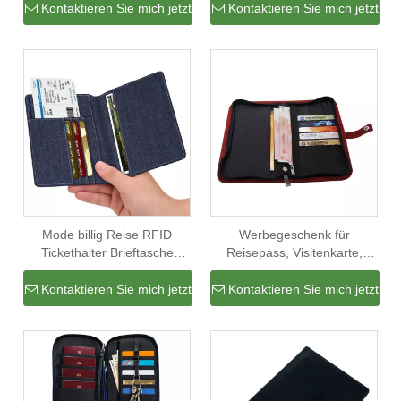
Wallet für Visitenkarten
Wallet RFID Blocking Card
Kontaktieren Sie mich jetzt
Kontaktieren Sie mich jetzt
Case Cover für Geschenk
Mode billig Reise RFID
Werbegeschenk für
Tickethalter Brieftasche
Reisepass, Visitenkarte,
Männer Reisepass Tasche
Tickethalter, RFID-Karte,
mit Kartenfächern billig
Schlüsselanhänger,
Kontaktieren Sie mich jetzt
Kontaktieren Sie mich jetzt
Großhandel
Brieftaschen-Organizer