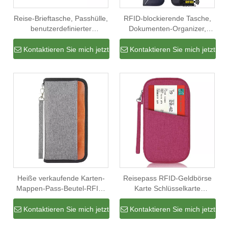
Reise-Brieftasche, Passhülle,
RFID-blockierende Tasche,
benutzerdefinierter
Dokumenten-Organizer,
Kartenhalter, tragbares
wasserdicht,
Ticket, Kredit-
Familienpasshülle, Herren,
Kontaktieren Sie mich jetzt
Kontaktieren Sie mich jetzt
Dokumententasche,
Reisepass, Geldbörse
Reisepass-Organizer
Heiße verkaufende Karten-
Reisepass RFID-Geldbörse
Mappen-Pass-Beutel-RFID-
Karte Schlüsselkarte
blockierende Pass-Halter-
Geldbörse Passinhaber
kundenspezifische Pass-
Organizer
Kontaktieren Sie mich jetzt
Kontaktieren Sie mich jetzt
Halter-Abdeckung für Reise-