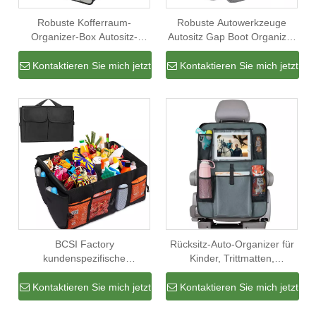
Robuste Kofferraum-
Robuste Autowerkzeuge
Organizer-Box Autositz-
Autositz Gap Boot Organizer
Rückenlehnen-Organizer
Auto-Organizer-
Fracht-Aufbewahrungsbox
Aufbewahrung mit speziellem
Kontaktieren Sie mich jetzt
Kontaktieren Sie mich jetzt
Kofferraum-Organizer faltbar
Laptop
BCSI Factory
Rücksitz-Auto-Organizer für
kundenspezifische
Kinder, Trittmatten,
Kofferraum-Abfalltasche
Abdeckung, Autositzschutz
Auto-Aufbewahrungstasche
mit Touchscreen, iPad-Halter,
Kontaktieren Sie mich jetzt
Kontaktieren Sie mich jetzt
Oxford faltbarer Mehrzweck-
Aufbewahrungstaschen,
Kofferraum-Organizer
Fahrzeugreisen