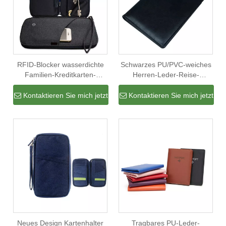
RFID-Blocker wasserdichte
Schwarzes PU/PVC-weiches
Familien-Kreditkarten-
Herren-Leder-Reise-
Dokumenten-Ticket-Reise-
Portemonnaie für
Brieftaschen-Organizer-
Visitenkarten Passtickets
Kontaktieren Sie mich jetzt
Kontaktieren Sie mich jetzt
Tasche für Reisepass
Neues Design Kartenhalter
Tragbares PU-Leder-