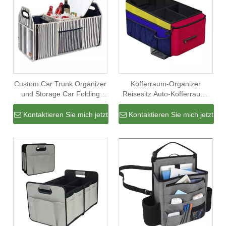
Custom Car Trunk Organizer
Kofferraum-Organizer
und Storage Car Folding
Reisesitz Auto-Kofferraum-
Storage Organizer mit Cooler
Organizer für SUV-LKW-
Suv Trunk Target Tool Box
Warentaschen Fracht-
Kontaktieren Sie mich jetzt
Kontaktieren Sie mich jetzt
Bag
Aufbewahrungsbox Auto-
Kofferraum-Organizer