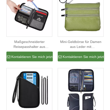
Maßgeschneiderter
Mini-Geldbörse für Damen
Reisepasshalter aus
aus Leder mit
Polyester, billige
Reißverschluss und
Reisepasstasche im langen
Schlüsselring
Kontaktieren Sie mich jetzt
Kontaktieren Sie mich jetzt
Stil