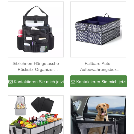
Sitzlehnen-Hängetasche
Faltbare Auto-
Rücksitz-Organizer
Aufbewahrungsbox
Kofferraum-
Kofferraum-Organizer
Aufbewahrungstasche
Kofferraum-Aufbewahrungs-
Kontaktieren Sie mich jetzt
Kontaktieren Sie mich jetzt
Multifunktionale Fahrzeug-
Organizer-Tasche für SUV
Aufbewahrungstasche
und jeden LKW Wasserdichte
Fabrik mit großer Kapazität