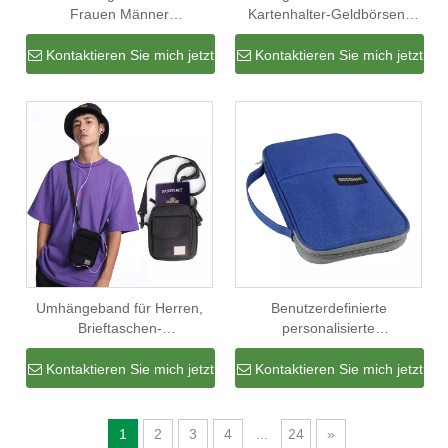
Frauen Männer
Kartenhalter-Geldbörsen-
Kartendokumenten-
Familien-Pass-Halter-Reise-
Organisator Reisebrieftasche
Mappen-Pass-Etui für
Kontaktieren Sie mich jetzt
Kontaktieren Sie mich jetzt
Reisepass-Organizer für
Männer
Unternehmen
Umhängeband für Herren,
Benutzerdefinierte
Brieftaschen-
personalisierte
Clip/Dokumenten-
Familienpasshalter
Organizer/Passkartenhalter
Reisekarte Tickets Dokument
Kontaktieren Sie mich jetzt
Kontaktieren Sie mich jetzt
Brieftasche Halter Geldbörse
Tasche mit Griff
1
2
3
4
...
24
»