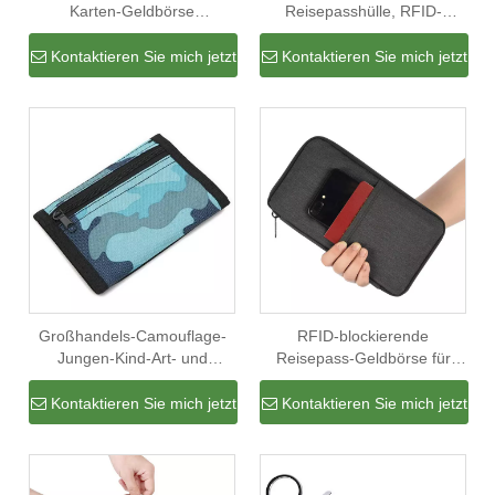
Karten-Geldbörse
Reisepasshülle, RFID-
Reisepass-Etui RFID-
Sperrkarte, Brieftasche,
blockierender Reisepass-
Reiseticket, Geld, Visa,
Kontaktieren Sie mich jetzt
Kontaktieren Sie mich jetzt
Halter Reise-Visitenkarten-
Dokumenten-Organizer
Halter
Großhandels-Camouflage-
RFID-blockierende
Jungen-Kind-Art- und
Reisepass-Geldbörse für
WeiseRFID-Kreditkarten-
Karten- und
Halter-Kasten-tragbare
Reisepassinhaber
Kontaktieren Sie mich jetzt
Kontaktieren Sie mich jetzt
dreifache Geldbörse mit
Schlüsselanhänger