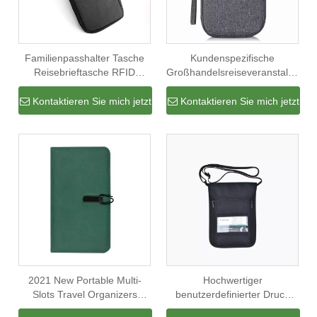
Familienpasshalter Tasche
Kundenspezifische
Reisebrieftasche RFID
Großhandelsreiseveranstalter-
blockierender Organizer
Passdokumentenhalter-
Benutzerdefinierter
Geldbörse
Kontaktieren Sie mich jetzt
Kontaktieren Sie mich jetzt
Impfstoffkartenhalter
2021 New Portable Multi-
Hochwertiger
Slots Travel Organizers
benutzerdefinierter Druck
Family Passport Holder Long
Reisepasshalter Travel Crad