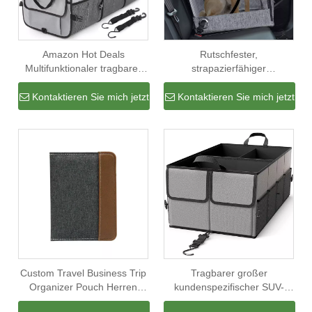
Amazon Hot Deals
Rutschfester,
Multifunktionaler tragbarer
strapazierfähiger
Kofferraum-Organizer mit
Autositzbezug für Haustiere,
großer Kapazität, faltbar mit
Hundehängematte,
Kontaktieren Sie mich jetzt
Kontaktieren Sie mich jetzt
Kühltasche
kratzfester Haustier-Autositz,
Haustier-Reise-Autositzhalter
Custom Travel Business Trip
Tragbarer großer
Organizer Pouch Herren
kundenspezifischer SUV-
Luxus Leder
Aufbewahrungsbox-