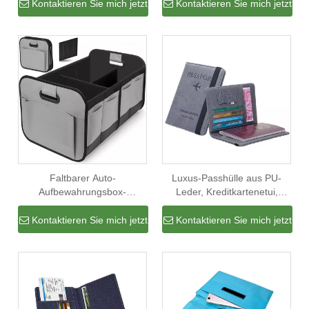
Kreditkarteninhaber Passport
Aufbewahrungsorganisator
Kontaktieren Sie mich jetzt
Kontaktieren Sie mich jetzt
Wallet
im Freien
Kofferraumorganisator für
Universalautos
Faltbarer Auto-
Luxus-Passhülle aus PU-
Aufbewahrungsbox-
Leder, Kreditkartenetui,
Kofferraum-Organizer
Reisebrieftasche, Anti-
Langlebiger
Diebstahl-RFID-Passhülle für
Kontaktieren Sie mich jetzt
Kontaktieren Sie mich jetzt
zusammenklappbarer
Flugreisen
Kofferraum-Organizer für
SUV-LKW