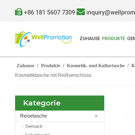


+86 181 5607 7309
inquiry@wellpro
ZUHAUSE
PRODUKTE
OE
Zuhause
/
Produkte
/
Kosmetik- und Kulturtasche
/
K
Kosmetiktasche mit Reißverschluss
Kategorie
Reisetasche
Seesack