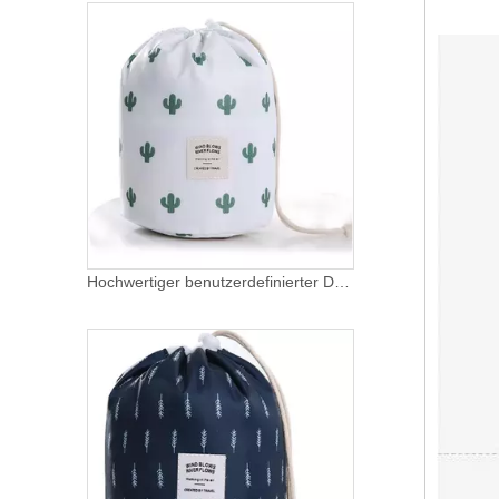
Hochwertiger benutzerdefinierter Druck Faule Kordelzug Kosmetik Make-up Tasche Weiche wasserdichte Reise Kosmetik Kulturbeutel