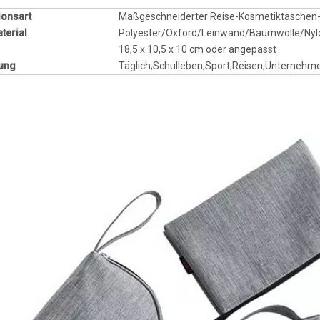
ionsart
Maßgeschneiderter Reise-Kosmetiktaschen
terial
Polyester/Oxford/Leinwand/Baumwolle/Nyl
18,5 x 10,5 x 10 cm oder angepasst
ung
Täglich;Schulleben;Sport;Reisen;Unternehm