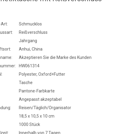
Art:
Schmucklos
ussart:
Reißverschluss
Jahrgang
tsort:
Anhui, China
nname:
Akzeptieren Sie die Marke des Kunden
nummer:
HW061314
l:
Polyester, Oxford+Futter
Tasche
Pantone-Farbkarte
Angepasst akzeptabel
dung:
Reisen/Täglich/Organisator
18,5 x 10,5 x 10 cm
1000 Stück
zeit:
Innerhalb von 7 Tagen