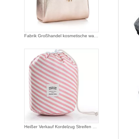
Fabrik Großhandel kosmetische wasserdichte PU Leder Kulturbeutel Organizer Tasche Luxus Make-up Tasche
Heißer Verkauf Kordelzug Streifen Kosmetik Make-up Pinsel Tasche Tonnenförmige Reise Make-up Organizer Taschen für Frauen