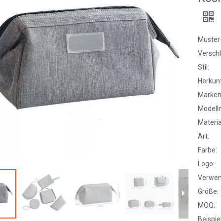
Muster-
Verschl
Stil:
Herkunf
Marke
Modell
Materia
Art:
Farbe:
Logo:
Verwen
Größe:
MOQ:
Beispiel