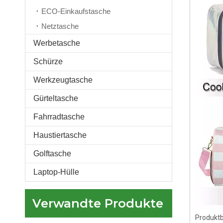
ECO-Einkaufstasche
Netztasche
Werbetasche
Schürze
Benutzerdefinierte wasserdichte Kosmetiktasche mit tragbarem Kosmetikbeutel mit Reißverschluss für Frauen und Mädchen
Werkzeugtasche
Gürteltasche
Fahrradtasche
Haustiertasche
Golftasche
Laptop-Hülle
Verwandte Produkte
Luxus-PU-Reise-Kosmetikkoffer, hängender Kulturbeutel, Mehrzweck-Make-up-Organizer mit wasserdichten PVC-Taschen
Produkt