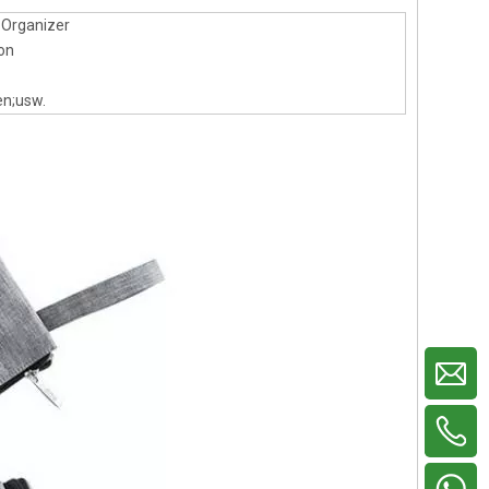
-Organizer
on
en;usw.