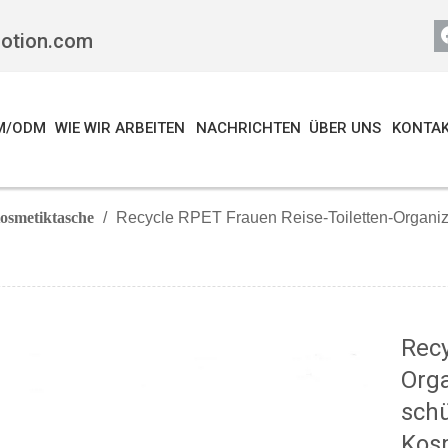
motion.com
M/ODM
WIE WIR ARBEITEN
NACHRICHTEN
ÜBER UNS
KONTAK
osmetiktasche
/
Recycle RPET Frauen Reise-Toiletten-Organiz
Recy
Org
sch
Kosm