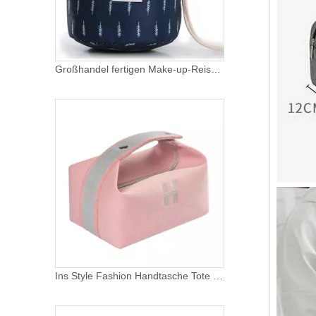
Großhandel fertigen Make-up-Reise-Toilettenartikel Kordelzug-Kosmetiktasche-kundenspezifische Logo-Kosmetik-Verpackungsbeutel besonders an
Ins Style Fashion Handtasche Tote Canvas Make-up Tasche Customized Canvas Kosmetiktasche Tasche Kosmetik Make-up Tasche für Damen