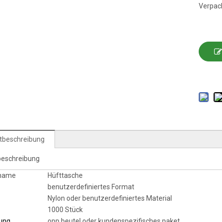
Verpac
tbeschreibung
beschreibung
tname
Hüfttasche
benutzerdefiniertes Format
Nylon oder benutzerdefiniertes Material
1000 Stück
ung
opp beutel oder kundenspezifisches paket