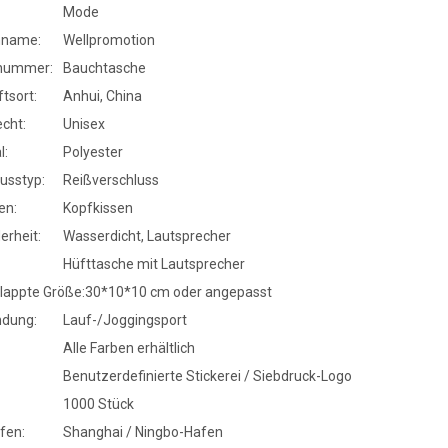
Mode
nname:
Wellpromotion
nummer:
Bauchtasche
tsort:
Anhui, China
cht:
Unisex
l:
Polyester
usstyp:
Reißverschluss
en:
Kopfkissen
erheit:
Wasserdicht, Lautsprecher
Hüfttasche mit Lautsprecher
lappte Größe:
30*10*10 cm oder angepasst
dung:
Lauf-/Joggingsport
Alle Farben erhältlich
Benutzerdefinierte Stickerei / Siebdruck-Logo
1000 Stück
fen:
Shanghai / Ningbo-Hafen