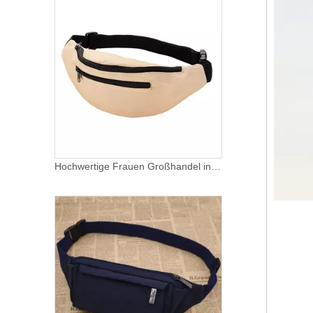
Hochwertige Frauen Großhandel individuelles Logo wasserdichte langlebige Mode Tasche Gürteltasche Gürteltasche