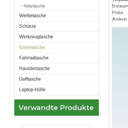
Netztasche
Erstausr
Probe
Werbetasche
Anderer 
Schürze
Pink Fanny Pack Gürteltasche 2022 Messenger Chest Bag Fashion Individuell bedruckte wasserdichte Pink Fanny Pack für Frauen
Werkzeugtasche
Gürteltasche
Fahrradtasche
Haustiertasche
Golftasche
Laptop-Hülle
Verwandte Produkte
Stilvolle, anpassbare, modische, wasserdichte Gürteltasche im Großhandel mit mehreren Taschen