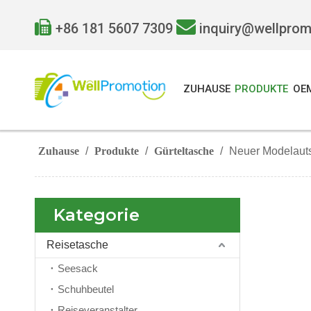


+86 181 5607 7309
inquiry@wellpro
ZUHAUSE
PRODUKTE
OE
Zuhause
/
Produkte
/
Gürteltasche
/
Neuer Modelautsp
Kategorie
Reisetasche
Seesack
Schuhbeutel
Reiseveranstalter