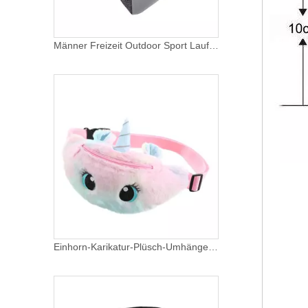
Männer Freizeit Outdoor Sport Laufgürtel Hydration Hüfttasche Reflektierend Passend für iPhone 6/7 Plus
Einhorn-Karikatur-Plüsch-Umhängetasche Kleines Mädchen, niedlich, große Augen, Taillenbehälter, Geldbörse, Kinder, Messenger-Zubehör, Kindertasche