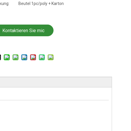
kung:
Beutel 1pc/poly + Karton
Kontaktieren Sie mic
h jetzt