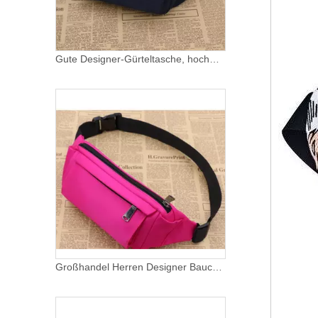
Gute Designer-Gürteltasche, hochwertige, wasserdichte Oxford-Sport-Gürteltasche mit mehreren Taschen
Großhandel Herren Designer Bauchtasche Gürteltasche hochwertige Oxford Sport Crossbody Brusttaschen individuelles Logo