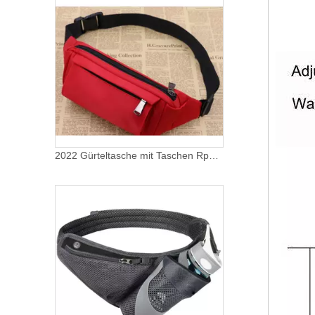
2022 Gürteltasche mit Taschen Rpet Gürteltasche umweltfreundliche benutzerdefinierte Gürteltasche Großhandel