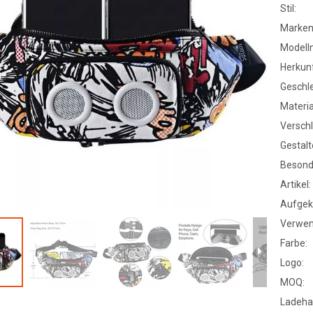
Stil:
Marke
Modell
Herkunf
Geschle
Materia
Verschl
Gestalt
Besond
Artikel:
Aufgek
Verwen
Farbe:
Logo:
MOQ:
Ladeha