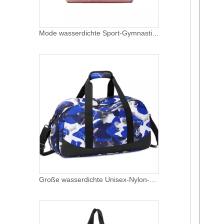
Mode wasserdichte Sport-Gymnastik-Eignungs-Nylontasche mit anpassbarem Logo im Schuhkarton, tragbare Seesack-Frauen-Reisetasche
Große wasserdichte Unisex-Nylon-Logo-Fitness-Trocken-Nass-getrennte Sport-Reisetasche mit Schuhfach