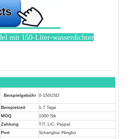
l mit 150-Liter-wasserdichter
Beispielgebühr
0-150USD
Beispielzeit
1-7 Tage
MOQ
1000 Stk
Zahlung
T/T, L/C, Paypal
Port
Schanghai
/Ningbo