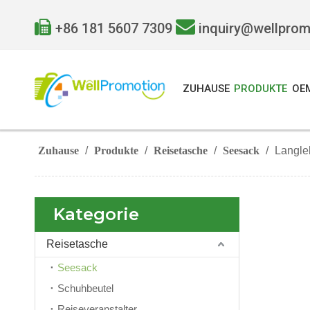


+86 181 5607 7309
inquiry@wellpro
ZUHAUSE
PRODUKTE
OE
Zuhause
/
Produkte
/
Reisetasche
/
Seesack
/
Langle
Kategorie
Reisetasche
Seesack
Schuhbeutel
Reiseveranstalter