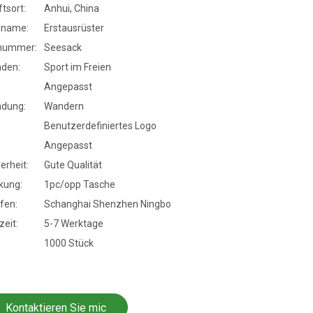
tsort:
Anhui, China
nname:
Erstausrüster
nummer:
Seesack
den:
Sport im Freien
Angepasst
dung:
Wandern
Benutzerdefiniertes Logo
Angepasst
erheit:
Gute Qualität
kung:
1pc/opp Tasche
fen:
Schanghai Shenzhen Ningbo
eit:
5-7 Werktage
1000 Stück
Kontaktieren Sie mic