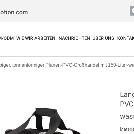
motion.com
M/ODM
WIE WIR ARBEITEN
NACHRICHTEN
ÜBER UNS
KONTAK
biger, tonnenförmiger Planen-PVC-Großhandel mit 150-Liter-wa
Lang
PVC-
wass
Materia