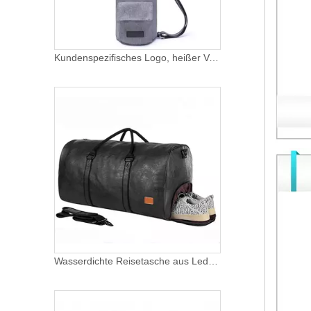
Kundenspezifisches Logo, heißer Verkauf, günstiger Preis, Neuheit, einfach zu tragen, umweltfreundlich, tragbare Oxford-Yoga-Mattentasche
Wasserdichte Reisetasche aus Leder mit Schuhfach, großem Stauraum, Herrengriff, Tragetasche für das Wochenende