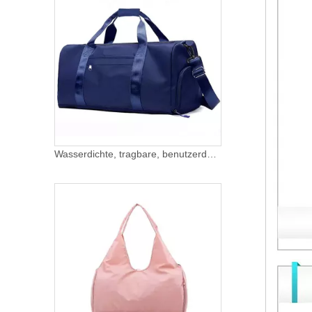
Wasserdichte, tragbare, benutzerdefinierte Reise-Sporttaschen, Crossbody, Sport, Tanz, Weekender, Sport-Duffle-Tasche für die Nacht