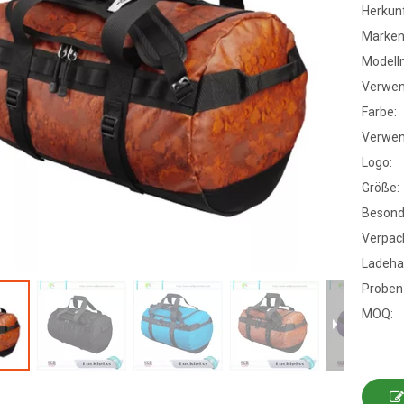
Herkunf
Marke
Modell
Verwen
Farbe:
Verwen
Logo:
Größe:
Besond
Verpac
Ladeha
Probenz
MOQ: