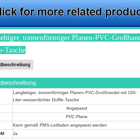
ebiger, tonnenförmiger Planen-PVC-Großhande
e-Tasche
tbeschreibung
tbeschreibung
Langlebiger, tonnenförmiger Planen-PVC-Großhandel mit 150-
Liter-wasserdichter Duffle-Tasche
Angepasst
PVC-Plane
Kann gemäß PMS-Leitfaden angepasst werden
DM
Ja