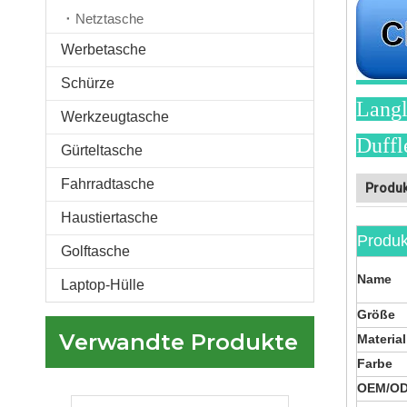
Netztasche
Werbetasche
Schürze
Maßgeschneiderte rosafarbene Sporttasche mit Schuhfach und Nassfach Große Reisetasche für Frauen
Langl
Werkzeugtasche
Duffl
Gürteltasche
Fahrradtasche
Produk
Haustiertasche
Produk
Golftasche
Name
Laptop-Hülle
Größe
Verwandte Produkte
Material
Maßgeschneiderter schwarzer Sport-Sport-Seesack für Männer und Frauen. Große Wochenend-Reisetasche mit Schuhfach und Nasstasche
Farbe
OEM/O