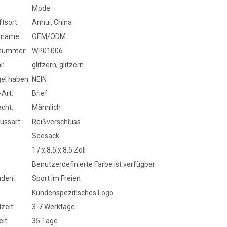
Mode
tsort:
Anhui, China
nname:
OEM/ODM
nummer:
WP01006
l:
glitzern, glitzern
el haben:
NEIN
Art:
Brief
cht:
Männlich
ussart:
Reißverschluss
Seesack
17 x 8,5 x 8,5 Zoll
Benutzerdefinierte Farbe ist verfügbar
den:
Sport im Freien
Kundenspezifisches Logo
zeit:
3-7 Werktage
it:
35 Tage