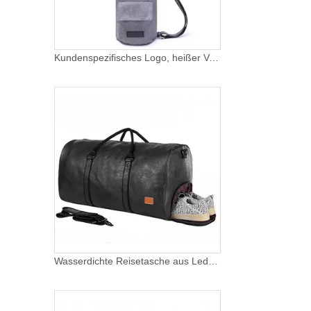
Kundenspezifisches Logo, heißer Verkauf, günstiger Preis, Neuheit, einfach zu tragen, umweltfreundlich, tragbare Oxford-Yoga-Mattentasche
Wasserdichte Reisetasche aus Leder mit Schuhfach, großem Stauraum, Herrengriff, Tragetasche für das Wochenende