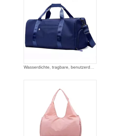
Wasserdichte, tragbare, benutzerdefinierte Reise-Sporttaschen, Crossbody, Sport, Tanz, Weekender, Sport-Duffle-Tasche für die Nacht