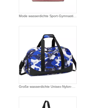
Mode wasserdichte Sport-Gymnastik-Eignungs-Nylontasche mit anpassbarem Logo im Schuhkarton, tragbare Seesack-Frauen-Reisetasche
Große wasserdichte Unisex-Nylon-Logo-Fitness-Trocken-Nass-getrennte Sport-Reisetasche mit Schuhfach