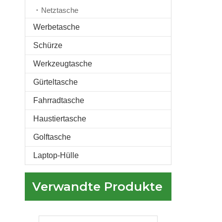
Netztasche
Werbetasche
Schürze
Maßgeschneiderte rosafarbene Sporttasche mit Schuhfach und Nassfach Große Reisetasche für Frauen
Werkzeugtasche
Gürteltasche
Fahrradtasche
Haustiertasche
Golftasche
Laptop-Hülle
Verwandte Produkte
Maßgeschneiderter schwarzer Sport-Sport-Seesack für Männer und Frauen. Große Wochenend-Reisetasche mit Schuhfach und Nasstasche