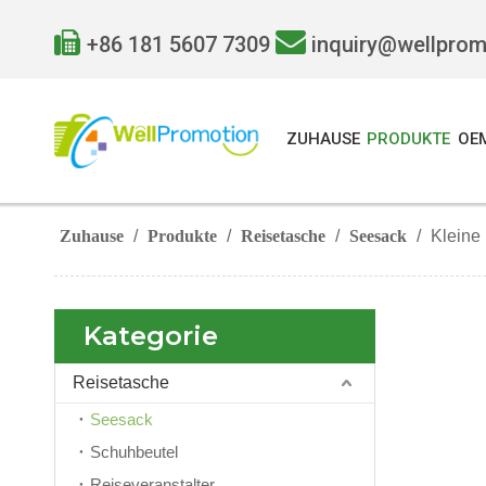


+86 181 5607 7309
inquiry@wellpro
ZUHAUSE
PRODUKTE
OE
Zuhause
/
Produkte
/
Reisetasche
/
Seesack
/
Kleine
Kategorie
Reisetasche
Seesack
Schuhbeutel
Reiseveranstalter