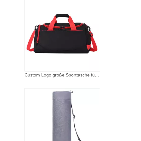
Custom Logo große Sporttasche für Männer Frauen wasserdichte Wochenend-Übernachtungstasche