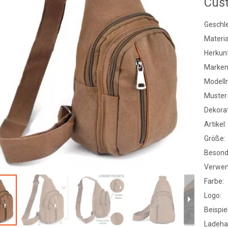
Cus
Geschle
Materia
Herkunf
Marke
Modell
Muster-
Dekorat
Artikel:
Größe:
Besond
Verwen
Farbe:
Logo:
Beispiel
Ladeha