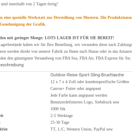
 sind innerhalb von 2 Tagen fertig!
n eine spezielle Werkstatt zur Herstellung von Mustern. Die Produktionsz
 Genehmigung der Grafik.
den mit geringer Menge: LOTS LAGER IST FÜR SIE BEREIT!
Lagerbestände haben wir für Ihre Bestellung, wir versenden diese nach Zahlung
ren werden direkt von unserer Fabrik zu Ihnen nach Hause oder in das Amazon
nden den günstigsten Versandweg von FBA Sea, FBA Air, FBA Express für Sie.
beschreibung
Outdoor-Reise-Sport-Sling-Brusttasche
12 x 7 x 4 Zoll oder kundenspezifische Größen
Canvas+ Futter oder angepasst
Jede Farbe kann angepasst werden
Benutzerdefiniertes Logo, Siebdruck usw
1000 Stk
eit
2-5 Werktage
t
25-30 Tage
frist
TT, L/C, Western Union, PayPal usw