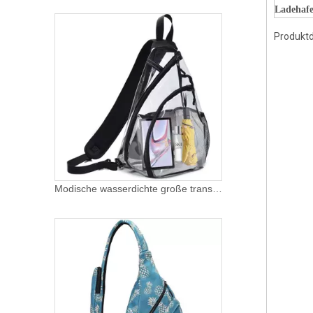
Ladehaf
Produktd
Modische wasserdichte große transparente transparente PVC-Umhängetaschen für Reisen im Freien mit benutzerdefiniertem Logo für Herren