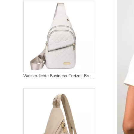
Wasserdichte Business-Freizeit-Brust-Reisetasche über der Schulter Brusttasche benutzerdefinierte Sling-Tasche für gesteppten Stoff