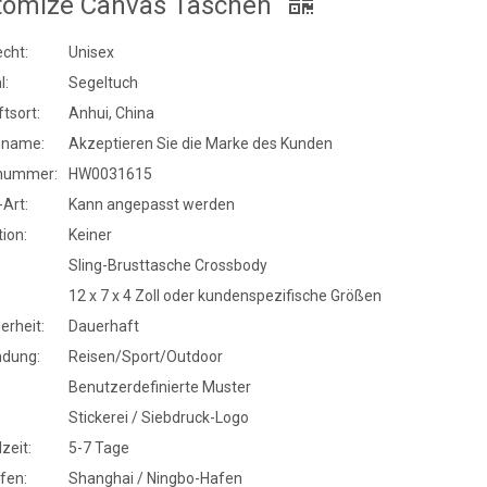
tomize Canvas Taschen
cht:
Unisex
l:
Segeltuch
tsort:
Anhui, China
nname:
Akzeptieren Sie die Marke des Kunden
nummer:
HW0031615
Art:
Kann angepasst werden
ion:
Keiner
Sling-Brusttasche Crossbody
12 x 7 x 4 Zoll oder kundenspezifische Größen
erheit:
Dauerhaft
dung:
Reisen/Sport/Outdoor
Benutzerdefinierte Muster
Stickerei / Siebdruck-Logo
zeit:
5-7 Tage
fen:
Shanghai / Ningbo-Hafen