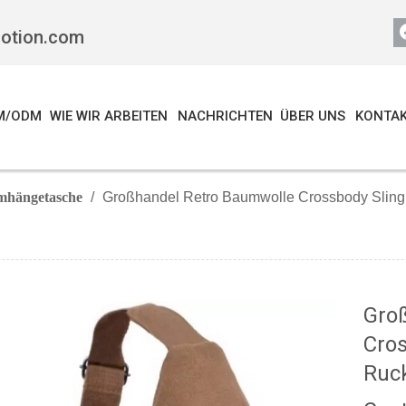
motion.com
M/ODM
WIE WIR ARBEITEN
NACHRICHTEN
ÜBER UNS
KONTAK
mhängetasche
/
Großhandel Retro Baumwolle Crossbody Sling 
Gro
Cros
Ruc