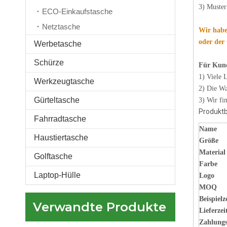
3) Muster
ECO-Einkaufstasche
Netztasche
Wir habe
oder der
Werbetasche
Schürze
Für Kun
Benutzerdefinierter Druck niedliche Mini-Schulkreuztasche Handytasche Multi-Taschen Designer-Frauen Crossbody-Umhängetaschen
1) Viele 
Werkzeugtasche
2) Die Wa
Gürteltasche
3) Wir fi
Produkt
Fahrradtasche
Name
Haustiertasche
Größe
Material
Golftasche
Farbe
Laptop-Hülle
Logo
MOQ
Beispielz
Verwandte Produkte
Lieferzei
Hochwertige Oxford Running wasserdichte Sport Sling Handytasche Riemen mehrlagige Crossbody Umhängetaschen für Herren
Zahlungs