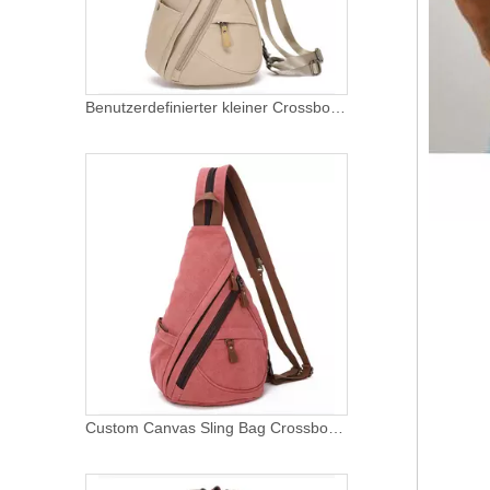
Benutzerdefinierter kleiner Crossbody-Rucksack, lässiger Tagesrucksack, Mehrzweck-Rucksack für Männer und Frauen
Custom Canvas Sling Bag Crossbody Brustrucksack Schulter Casual Daypack Rucksack für Männer Frauen Outdoor Radfahren Wandern Reisen