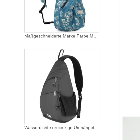
Maßgeschneiderte Marke Farbe Männer Großhandel Reise Brusttaschen Schulter Segeltuch Multi Taschen Umhängetasche langer einzelner Riemen
Wasserdichte dreieckige Umhängetasche für Männer mit benutzerdefiniertem Logo für Frauen mit großer Kapazität und mehreren Crossbody-Kuriertaschen