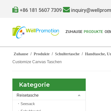


+86 181 5607 7309
inquiry@wellpro
ZUHAUSE
PRODUKTE
OE
Zuhause
/
Produkte
/
Schultertasche
/
Handtasche, U
Customize Canvas Taschen
Kategorie
Reisetasche
Seesack