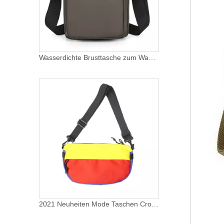
Wasserdichte Brusttasche zum Wandern, Reiten, Reißverschluss, verstellbarer Riemen, Umhängetasche, Messenger-Brusttasche, Herren, iPad, Umhängetasche
2021 Neuheiten Mode Taschen Crossbody Einzigartige Sling Crossbody Brusttaschen für Frauen Umhängetasche Schulter