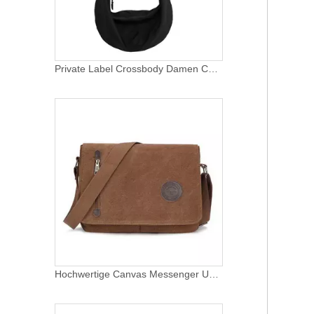
Private Label Crossbody Damen Chest Sling Bag Nylon Crossbody Bag Wasserdichte Umhängetasche mit verstellbarem Riemen
Hochwertige Canvas Messenger Umhängetasche Großhandel Designer Baumwoll-Schultertaschen für Männer und Frauen