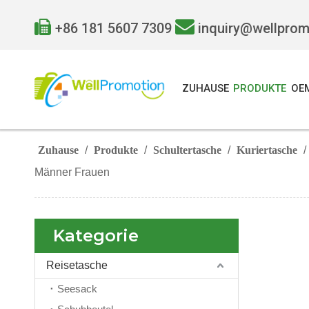


+86 181 5607 7309
inquiry@wellpro
ZUHAUSE
PRODUKTE
OE
Zuhause
/
Produkte
/
Schultertasche
/
Kuriertasche
/
Männer Frauen
Kategorie
Reisetasche
Seesack