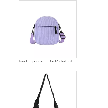
Kundenspezifische Cord-Schulter-Einkaufstasche Damen Crossbody-Schulter-Handtaschen Mini-Cord-Tasche