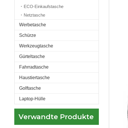
ECO-Einkaufstasche
Netztasche
Werbetasche
Schürze
Clear Stadium Approved Purse Transparente Crossbody-Taschen für Damen und Herren Clear Messenger Bag Phone Bag
Werkzeugtasche
Gürteltasche
Fahrradtasche
Haustiertasche
Golftasche
Laptop-Hülle
Verwandte Produkte
Hot Selling Clear Crossbody Messenger Umhängetasche Clear PVC Messenger Bag für Arbeit und Geschäftsreisen