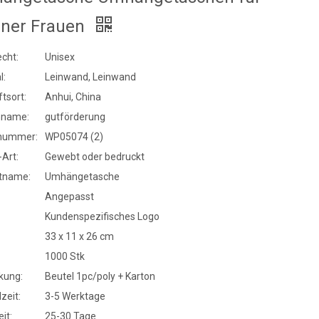
ner Frauen
cht:
Unisex
l:
Leinwand, Leinwand
tsort:
Anhui, China
nname:
gutförderung
nummer:
WP05074 (2)
Art:
Gewebt oder bedruckt
tname:
Umhängetasche
Angepasst
Kundenspezifisches Logo
33 x 11 x 26 cm
1000 Stk
kung:
Beutel 1pc/poly + Karton
zeit:
3-5 Werktage
it:
25-30 Tage