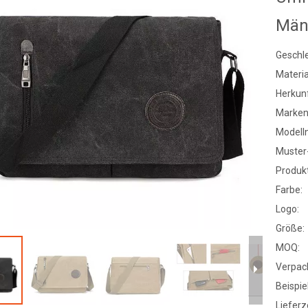
Män
Geschle
Materia
Herkunf
Marke
Modell
Muster-
Produk
Farbe:
Logo:
Größe:
MOQ:
Verpac
Beispiel
Lieferze