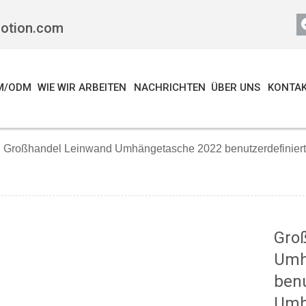
motion.com
M/ODM
WIE WIR ARBEITEN
NACHRICHTEN
ÜBER UNS
KONTAK
Großhandel Leinwand Umhängetasche 2022 benutzerdefinie
Gro
Umh
ben
Umh