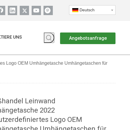
Deutsch
TIERE UNS
Angebotsanfrage
rtes Logo OEM Umhängetasche Umhängetaschen für
ßhandel Leinwand
ängetasche 2022
utzerdefiniertes Logo OEM
ängetasche Umhängetaschen für