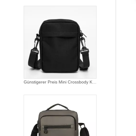
Günstigerer Preis Mini Crossbody Kleine Umhängetasche für Männer Frauen Messenger Satchel Bag Women Come Trendy Messenger Sling Bag