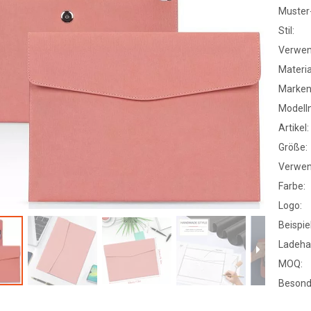
Muster-
Stil:
Verwen
Materia
Marke
Modell
Artikel:
Größe:
Verwen
Farbe:
Logo:
Beispiel
Ladeha
MOQ:
Besond