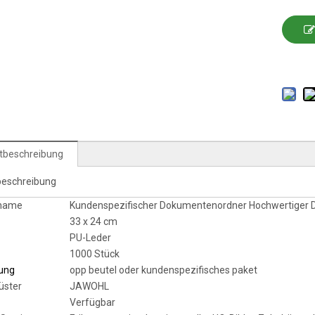
tbeschreibung
beschreibung
tname
Kundenspezifischer Dokumentenordner Hochwertiger D
33 x 24 cm
PU-Leder
1000 Stück
ung
opp beutel oder kundenspezifisches paket
üster
JAWOHL
Verfügbar