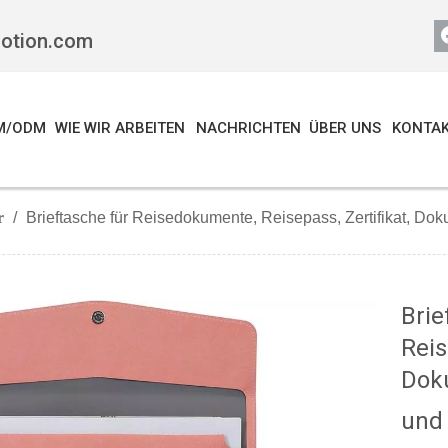
motion.com
M/ODM
WIE WIR ARBEITEN
NACHRICHTEN
ÜBER UNS
KONTAK
r
/
Brieftasche für Reisedokumente, Reisepass, Zertifikat, Dokum
Brie
Reis
Doku
und 