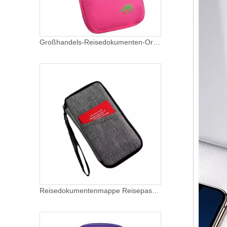
Großhandels-Reisedokumenten-Organizer Familienpasshalter Premium-Brieftasche für Frauen und Männer
Reisedokumentenmappe Reisepasshalter Zertifikatsdokumentenhalter mit Griff Karten- und Notizhalter Günstiger Großhandel