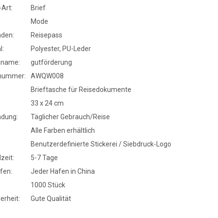
Art:
Brief
Mode
den:
Reisepass
l:
Polyester, PU-Leder
nname:
gutförderung
nummer:
AWQW008
Brieftasche für Reisedokumente
33 x 24 cm
dung:
Täglicher Gebrauch/Reise
Alle Farben erhältlich
Benutzerdefinierte Stickerei / Siebdruck-Logo
zeit:
5-7 Tage
fen:
Jeder Hafen in China
1000 Stück
erheit:
Gute Qualität