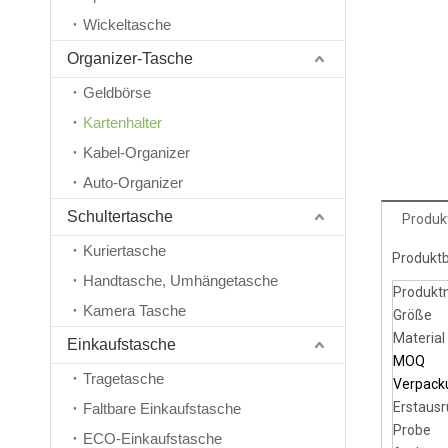
Wickeltasche
Organizer-Tasche
Geldbörse
Kartenhalter
Kabel-Organizer
Auto-Organizer
Schultertasche
Produk
Kuriertasche
Produkt
Handtasche, Umhängetasche
Produk
Kamera Tasche
Größe
Material
Einkaufstasche
MOQ
Tragetasche
Verpack
Erstausr
Faltbare Einkaufstasche
Probe
ECO-Einkaufstasche