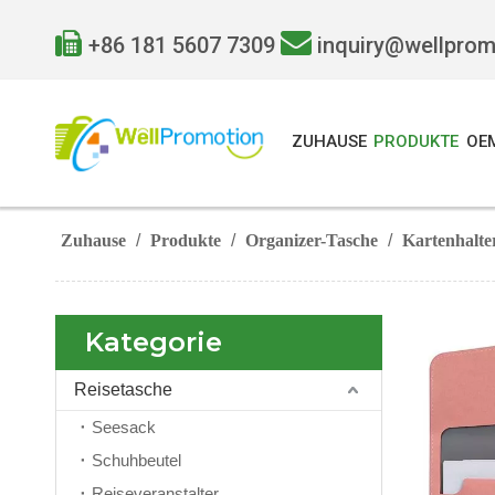


+86 181 5607 7309
inquiry@wellpro
ZUHAUSE
PRODUKTE
OE
Zuhause
/
Produkte
/
Organizer-Tasche
/
Kartenhalte
Kategorie
Reisetasche
Seesack
Schuhbeutel
Reiseveranstalter