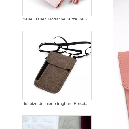
Neue Frauen Modische Kurze Reißverschluss Geldbörsen Damen Schöne Kupplung Brieftasche Weibliche Kreditkarteninhaber Mädchen Pu Leder Brieftaschen
Benutzerdefinierte tragbare Reisetasche mit Trageriemen, Nackentasche mit RFID-blockierendem Reisepasshalter für Männer und Frauen