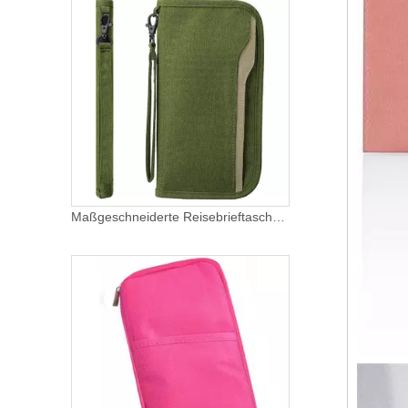
Maßgeschneiderte Reisebrieftasche Reisepasshülle Dokumententasche mit Kartenhalter und Schlüsselhalter mit tragbarem Griff