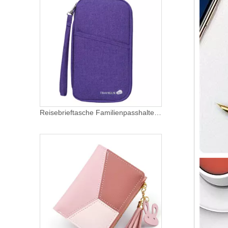
Reisebrieftasche Familienpasshalter Dokument Wasserdichter Dokumentenhalter Visitenkartenhalter Kundenspezifischer Dokumentenordner