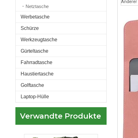
Anderer 
Netztasche
Werbetasche
Schürze
Aktenordner für Dokumente und Zertifikate Dokumente Aktenordner Wasserdichter Reisegepäck-Organizer Reißverschlussetui
Werkzeugtasche
Gürteltasche
Fahrradtasche
Haustiertasche
Golftasche
Laptop-Hülle
Verwandte Produkte
Mini-Umhängetasche, kleine Umhängetasche für Männer, Reise-Geldbörse, Reisepass, Handy-Geldbörse, Unisex