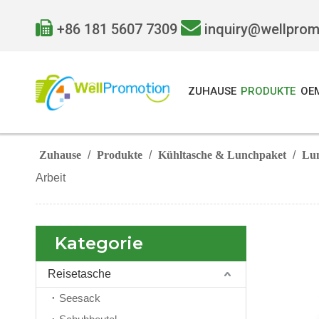


+86 181 5607 7309
inquiry@wellpro
ZUHAUSE
PRODUKTE
OE
Zuhause
/
Produkte
/
Kühltasche & Lunchpaket
/
Lu
Arbeit
Kategorie
Reisetasche
Seesack