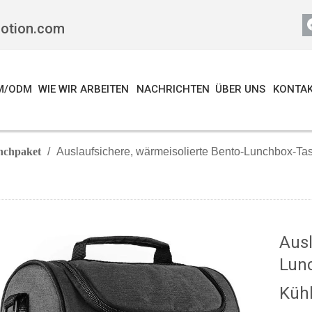
motion.com
M/ODM
WIE WIR ARBEITEN
NACHRICHTEN
ÜBER UNS
KONTAK
nchpaket
/
Auslaufsichere, wärmeisolierte Bento-Lunchbox-Ta
Ausl
Lun
Kühl