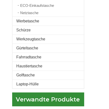
ECO-Einkaufstasche
Netztasche
Werbetasche
Schürze
strapazierfähige wasserdichte Oxford-Kühltasche mit individuellem Logo, Erwachsene, Picknick, Essenslieferung, Camping, Mittagessen, Kühltasche
Werkzeugtasche
Gürteltasche
Fahrradtasche
Haustiertasche
Golftasche
Laptop-Hülle
Verwandte Produkte
Lebensmittel Kühltasche Neuankömmling kundenspezifische Druck Lebensmittel Lieferung Mittagessen Taschen für Erwachsene Reise tragbare thermische Kühltasche