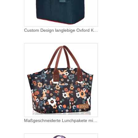
Custom Design langlebige Oxford Kühltasche isolierte Reise tragbare Schule Lunchbox Erwachsene Lunchpakete für Frauen
Maßgeschneiderte Lunchpakete mit vollem Druck für Kinder, Schule, tragbare Thermodose, Lebensmittelbox, Frauen, isolierte Lunch-Kühltasche