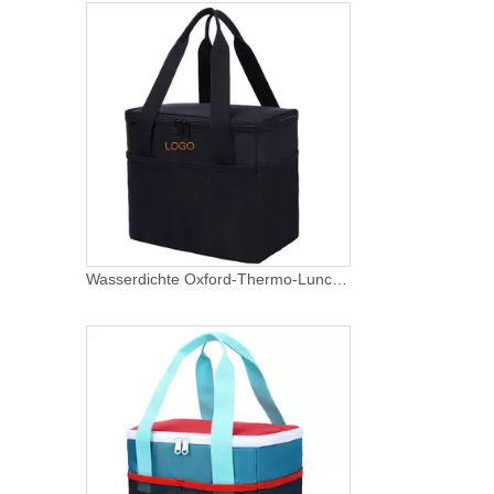
Wasserdichte Oxford-Thermo-Lunchbox-Tasche für das Büro, Erwachsene, Isolationsschaum, Picknick, tragbare Tragetasche, Lunch-Kühltaschen