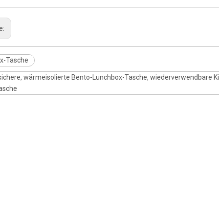
e:
x-Tasche
ichere, wärmeisolierte Bento-Lunchbox-Tasche, wiederverwendbare Kühl
asche