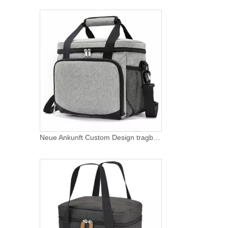
Neue Ankunft Custom Design tragbare Fischkühltasche mit Isolierung Reise Picknick Camping Erwachsene isolierte große Lunchpakete