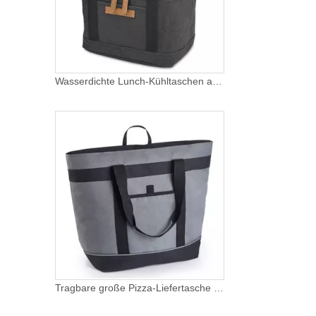
Wasserdichte Lunch-Kühltaschen aus Kraftpapier, wärmeisolierte Reise-Camping-Tote-Lunch-Taschen für Schulkinder
Tragbare große Pizza-Liefertasche mit Thermoschaum-Isolierung, hochwertige weiche Lunch-Lebensmittel-Strand-Kühltasche